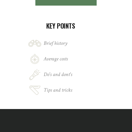
KEY POINTS
Brief history
Average costs
Do's and dont's
Tips and tricks