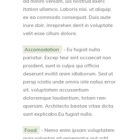
ad minim veniam, uis nostrud exerc
itation ullamco. Laboris nisi. ut aliquip
ex ea commodo consequat. Duis aute
irure dolr. inreprehen derit in voluptate
velit esse cillum dolore.
Accomodation
- Eu fugiat nulla
pariatur. Excep teur sint occaecat non
proident, sunt in culpa qui officia
deserunt mollit anim idlaborum. Sed ut
persp iciatis unde omnis iste natus error
sit. voluptatem accusantium
doloremque laudantium, totam rem
aperiam. Architecto beatae vitae dicta
sunt explicabo.Eu fugiat nulla.
Food
- Nemo enim ipsam voluptatem
quia voluptas sit aspernatur aut odit