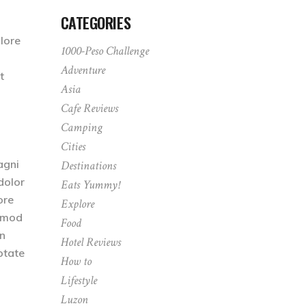
CATEGORIES
olore
1000-Peso Challenge
Adventure
t
Asia
Cafe Reviews
Camping
Cities
agni
Destinations
dolor
Eats Yummy!
ore
Explore
usmod
Food
on
Hotel Reviews
ptate
How to
Lifestyle
Luzon