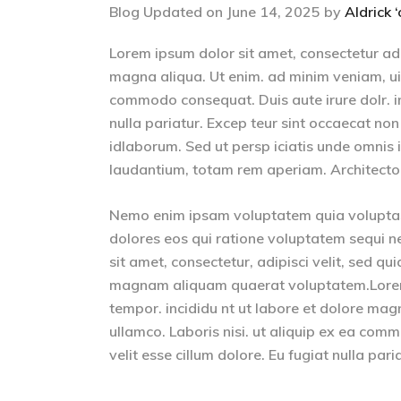
Blog Updated on June 14, 2025 by
Aldrick 
Lorem ipsum dolor sit amet, consectetur adip
magna aliqua. Ut enim. ad minim veniam, uis 
commodo consequat. Duis aute irure dolr. inr
nulla pariatur. Excep teur sint occaecat non 
idlaborum. Sed ut persp iciatis unde omnis
laudantium, totam rem aperiam. Architecto b
Nemo enim ipsam voluptatem quia voluptas 
dolores eos qui ratione voluptatem sequi n
sit amet, consectetur, adipisci velit, sed 
magnam aliquam quaerat voluptatem.Lorem i
tempor. incididu nt ut labore et dolore mag
ullamco. Laboris nisi. ut aliquip ex ea comm
velit esse cillum dolore. Eu fugiat nulla pari