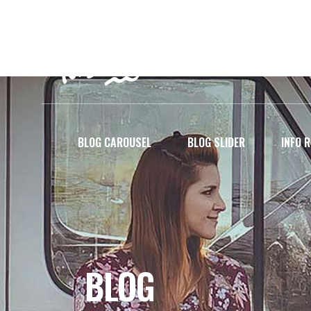
aldrickagpaoa@gmail.com
BLOG CAROUSEL
BLOG SLIDER
INFO 
BLOG