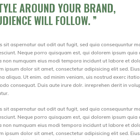
STYLE AROUND YOUR BRAND,
UDIENCE WILL FOLLOW.
sit aspernatur aut odit aut fugit, sed quia consequuntur m
esciunt. Neque porro quisquam est, qui dolorem ipsum quia 
quia non numquam eius modi tempora incidunt ut labore et dol
psum dolor sit amet, consectetur adipisicing elit sed. Ei
na aliqua. Ut enim. ad minim veniam, uis nostrud exerc itati
odo consequat. Duis aute irure dolr. inreprehen derit in volu
atur.
sit aspernatur aut odit aut fugit, sed quia consequuntur m
esciunt. Neque porro quisquam est, qui dolorem ipsum quia 
quia non numquam eius modi tempora incidunt ut labore et dol
psum dolor sit amet, consectetur adipisicing elit sed. Ei