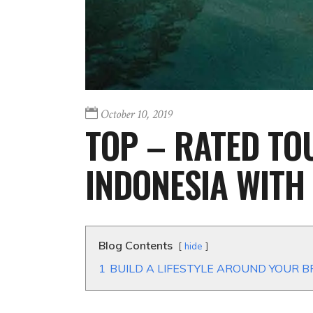
October 10, 2019
TOP – RATED TO
INDONESIA WITH
Blog Contents
hide
1
BUILD A LIFESTYLE AROUND YOUR B