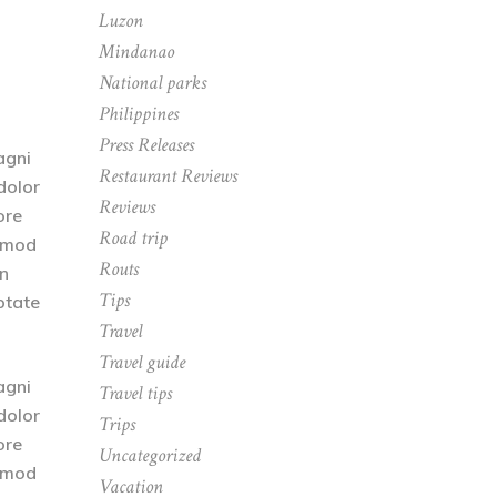
Luzon
Mindanao
National parks
Philippines
Press Releases
agni
Restaurant Reviews
dolor
Reviews
ore
Road trip
usmod
Routs
on
Tips
ptate
Travel
Travel guide
agni
Travel tips
dolor
Trips
ore
Uncategorized
usmod
Vacation