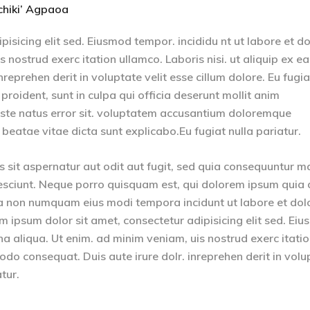
‘chiki’ Agpaoa
isicing elit sed. Eiusmod tempor. incididu nt ut labore et d
nostrud exerc itation ullamco. Laboris nisi. ut aliquip ex ea
eprehen derit in voluptate velit esse cillum dolore. Eu fugia
proident, sunt in culpa qui officia deserunt mollit anim
 iste natus error sit. voluptatem accusantium doloremque
eatae vitae dicta sunt explicabo.Eu fugiat nulla pariatur.
sit aspernatur aut odit aut fugit, sed quia consequuntur m
esciunt. Neque porro quisquam est, qui dolorem ipsum quia 
quia non numquam eius modi tempora incidunt ut labore et dol
psum dolor sit amet, consectetur adipisicing elit sed. Ei
na aliqua. Ut enim. ad minim veniam, uis nostrud exerc itati
odo consequat. Duis aute irure dolr. inreprehen derit in volu
atur.